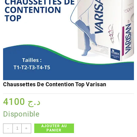
Chaussettes De Contention Top Varisan
4100
د.ج
Disponible
AJOUTER AU
quantité
-
+
PANIER
de