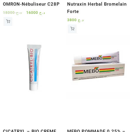
OMRON-Nébuliseur C28P
Nutraxin Herbal Bromelain
Forte
Le
Le
18000
د.ج
16000
د.ج
prix
prix
3800
د.ج
initial
actuel
était :
est :
د.ج 16000.
د.ج 18000.
CICATRYL – BIO CREME
MEBO POMMADE 0.25% –