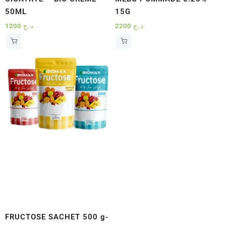
50ML
15G
1200
د.ج
2200
د.ج
FRUCTOSE SACHET 500 g-