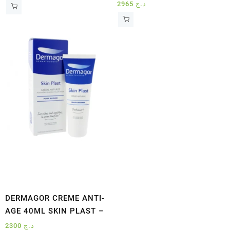
2965
د.ج
DERMAGOR CREME ANTI-
AGE 40ML SKIN PLAST –
2300
د.ج