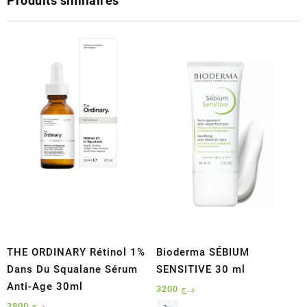
Produits similaires
THE ORDINARY Rétinol 1%
Bioderma SÉBIUM
Dans Du Squalane Sérum
SENSITIVE 30 ml
Anti-Age 30ml
3200
د.ج
3800
د.ج