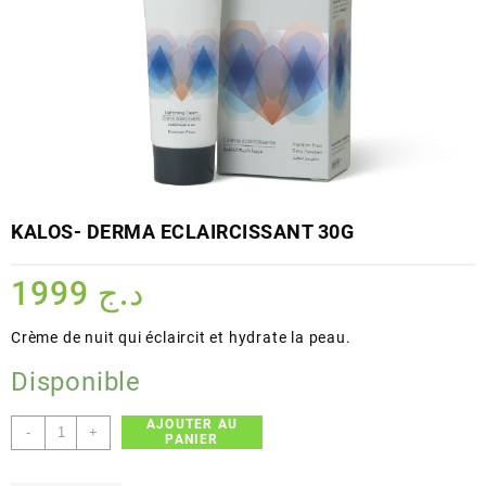
KALOS- DERMA ECLAIRCISSANT 30G
1999
د.ج
Crème de nuit qui éclaircit et hydrate la peau.
Disponible
AJOUTER AU
quantité
-
+
PANIER
de
KALOS-