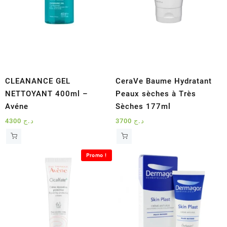
CLEANANCE GEL
CeraVe Baume Hydratant
NETTOYANT 400ml –
Peaux sèches à Très
Avéne
Sèches 177ml
4300
د.ج
3700
د.ج
Promo !