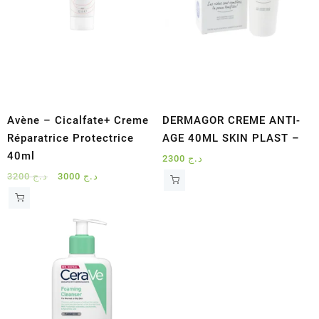
Avène – Cicalfate+ Creme
DERMAGOR CREME ANTI-
Réparatrice Protectrice
AGE 40ML SKIN PLAST –
40ml
2300
د.ج
Le
Le
3200
د.ج
3000
د.ج
prix
prix
initial
actuel
était :
est :
د.ج 3000.
د.ج 3200.