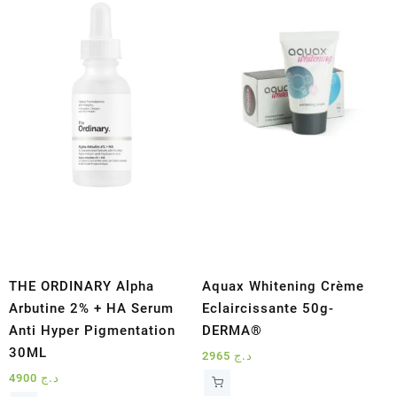
THE ORDINARY Alpha
Aquax Whitening Crème
Arbutine 2% + HA Serum
Eclaircissante 50g-
Anti Hyper Pigmentation
DERMA®
30ML
2965
د.ج
4900
د.ج