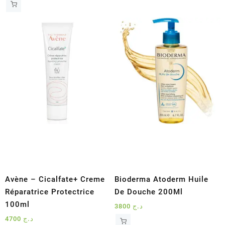
Avène – Cicalfate+ Creme
Bioderma Atoderm Huile
Réparatrice Protectrice
De Douche 200Ml
100ml
3800
د.ج
4700
د.ج