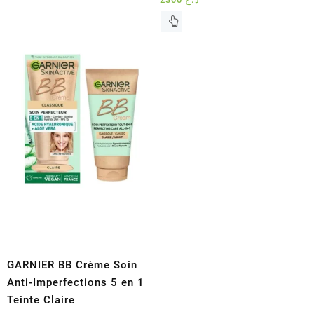
Ce
produit
a
plusieurs
variations.
Les
options
peuvent
être
choisies
sur
la
page
du
produit
GARNIER BB Crème Soin
Anti-Imperfections 5 en 1
Teinte Claire