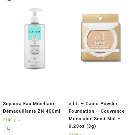
produit
a
plusieurs
variations.
Les
options
peuvent
être
choisies
sur
la
page
du
produit
Sephora Eau Micellaire
e.l.f. – Camo Powder
Démaquillante ZN 400ml
Foundation – Couvrance
Modulable Semi-Mat –
2100
د.ج
0.28oz (8g)
2300
د.ج