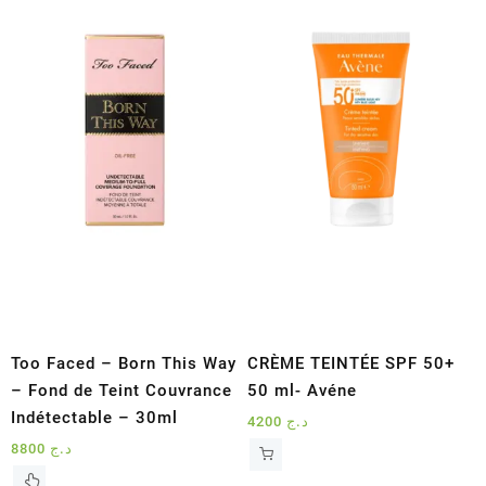
Too Faced – Born This Way
CRÈME TEINTÉE SPF 50+
– Fond de Teint Couvrance
50 ml- Avéne
Indétectable – 30ml
4200
د.ج
8800
د.ج
Ce