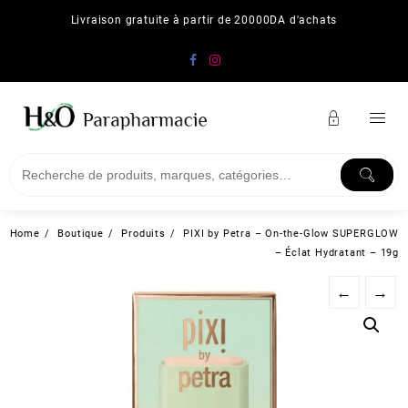
Skip
Livraison gratuite à partir de 20000DA d'achats
to
content
Home
Boutique
Produits
PIXI by Petra – On-the-Glow SUPERGLOW
– Éclat Hydratant – 19g
←
→