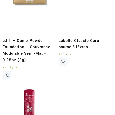
sur
la
page
du
produit
e.l.f. – Camo Powder
Labello Classic Care
Foundation – Couvrance
baume à lèvres
Modulable Semi-Mat –
750
د.ج
0.28oz (8g)
2300
د.ج
Ce
produit
a
plusieurs
variations.
Les
options
peuvent