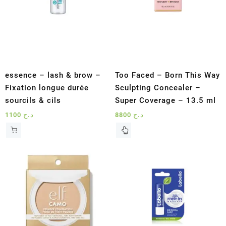
essence – lash & brow –
Too Faced – Born This Way
Fixation longue durée
Sculpting Concealer –
sourcils & cils
Super Coverage – 13.5 ml
1100
د.ج
8800
د.ج
Ce
produit
a
plusieurs
variations.
Les
options
peuvent
être
choisies