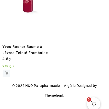
être
choisies
sur
la
page
du
produit
Yves Rocher Baume à
Lèvres Teinté Framboise
4.8g
950
د.ج
© 2026
H&O Parapharmacie – Algérie
Designed by
Themehunk
0