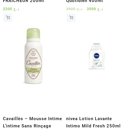
FRAICHEUR 200ml
Quotidien 400ml
Le
Le
2200
د.ج
3900
د.ج
3500
د.ج
prix
prix
initial
actuel
était :
est :
د.ج 3500.
د.ج 3900.
Cavaillès – Mousse Intime
nivea Lotion Lavante
L’intime Sans Rinçage
Intimo Mild Fresh 250ml