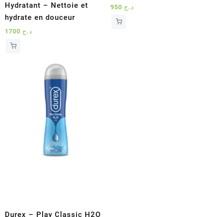
Hydratant – Nettoie et
950
د.ج
hydrate en douceur
1700
د.ج
Durex – Play Classic H2O