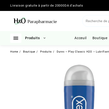
Skip
Livraison gratuite à partir de 20000DA d'achats
to
content
Produits
Acceuil
Boutique
Home
Boutique
Produits
Durex – Play Classic H2O – Lubrifian