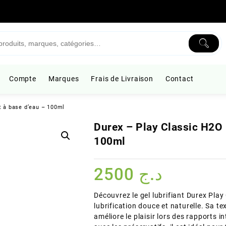
Compte
Marques
Frais de Livraison
Contact
t à base d’eau – 100ml
Durex – Play Classic H2O 
100ml
2500
د.ج
Découvrez le gel lubrifiant Durex Pla
lubrification douce et naturelle. Sa te
améliore le plaisir lors des rapports 