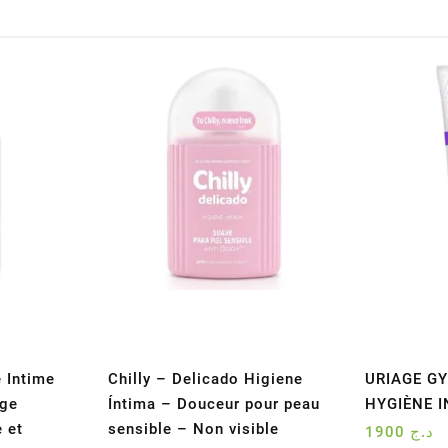
 Intime
Chilly – Delicado Higiene
URIAGE GY
age
Íntima – Douceur pour peau
HYGIÈNE I
 et
sensible – Non visible
1900
د.ج