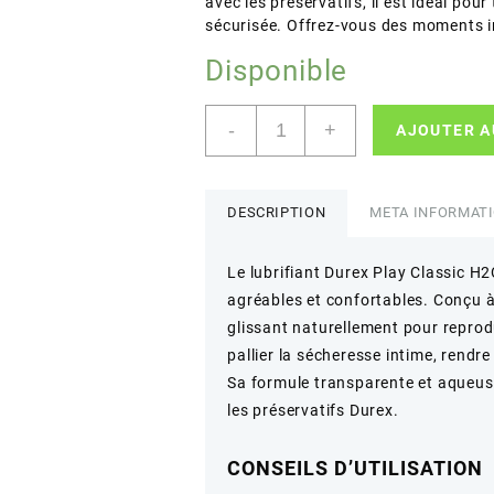
avec les préservatifs, il est idéal po
sécurisée. Offrez-vous des moments in
Disponible
quantité
-
+
AJOUTER A
de
Durex
–
Play
DESCRIPTION
META INFORMAT
Classic
H2O
Le lubrifiant Durex Play Classic H2
–
agréables et confortables. Conçu à
Lubrifiant
à
glissant naturellement pour reprodui
base
pallier la sécheresse intime, rendre 
d'eau
Sa formule transparente et aqueuse
–
les préservatifs Durex.
100ml
CONSEILS D’UTILISATION