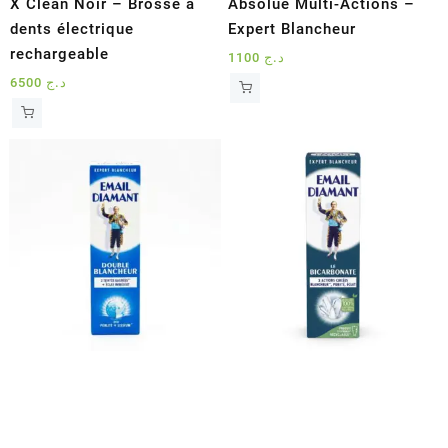
X Clean Noir – Brosse à
Absolue Multi-Actions –
dents électrique
Expert Blancheur
rechargeable
1100
د.ج
6500
د.ج