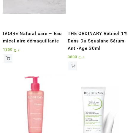
IVOIRE Natural care – Eau
THE ORDINARY Rétinol 1%
micellaire démaquillante
Dans Du Squalane Sérum
Anti-Age 30ml
1350
د.ج
3800
د.ج