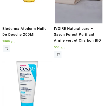
Bioderma Atoderm Huile
IVOIRE Natural care –
De Douche 200Ml
Savon Forest Purifiant
Argile vert et Charbon BIO
3800
د.ج
550
د.ج