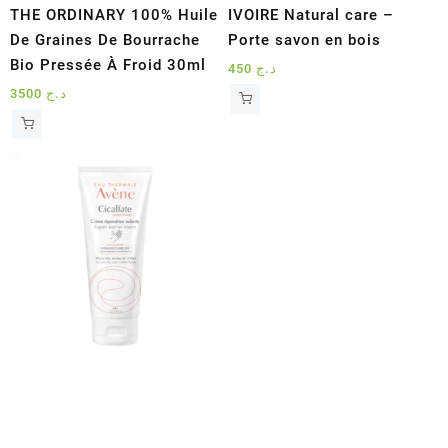
THE ORDINARY 100% Huile
IVOIRE Natural care –
De Graines De Bourrache
Porte savon en bois
Bio Pressée À Froid 30ml
450
د.ج
3500
د.ج