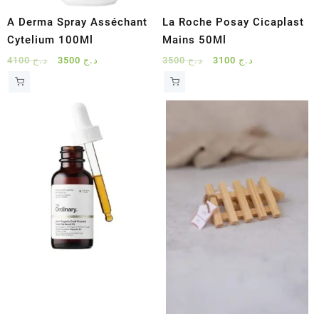
A Derma Spray Asséchant
La Roche Posay Cicaplast
Cytelium 100Ml
Mains 50Ml
Le
Le
Le
Le
4100
د.ج
3500
د.ج
3500
د.ج
3100
د.ج
prix
prix
prix
prix
initial
actuel
initial
actuel
était :
est :
était :
est :
د.ج 3100.
د.ج 3500.
د.ج 3500.
د.ج 4100.