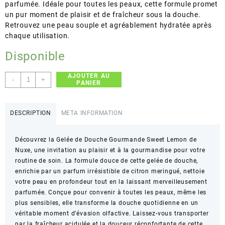
parfumée. Idéale pour toutes les peaux, cette formule promet
un pur moment de plaisir et de fraîcheur sous la douche.
Retrouvez une peau souple et agréablement hydratée après
chaque utilisation.
Disponible
AJOUTER AU
quantité
-
+
PANIER
de
Nuxe
–
DESCRIPTION
META INFORMATION
Sweet
Lemon
Découvrez la Gelée de Douche Gourmande Sweet Lemon de
Gelée
Nuxe, une invitation au plaisir et à la gourmandise pour votre
de
routine de soin. La formule douce de cette gelée de douche,
Douche
enrichie par un parfum irrésistible de citron meringué, nettoie
Gourmande
votre peau en profondeur tout en la laissant merveilleusement
–
parfumée. Conçue pour convenir à toutes les peaux, même les
Douche
plus sensibles, elle transforme la douche quotidienne en un
gourmande
véritable moment d’évasion olfactive. Laissez-vous transporter
et
par la fraîcheur acidulée et la douceur réconfortante de cette
parfumée