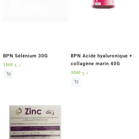
BPN Sélénium 30G
BPN Acide hyaluronique +
collagène marin 40G
1500
د.ج
3500
د.ج