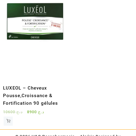
LUXEOL – Cheveux
Pousse,Croissance &
Fortification 90 gélules
Le
Le
10600
د.ج
8900
د.ج
prix
prix
initial
actuel
était :
est :