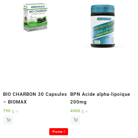
BIO CHARBON 30 Capsules
BPN Acide alpha-lipoïque
– BIOMAX
200mg
790
د.ج
4000
د.ج
Promo !