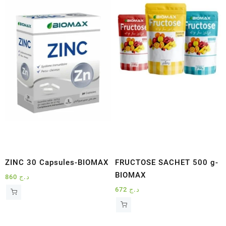
ZINC 30 Capsules-BIOMAX
FRUCTOSE SACHET 500 g-
BIOMAX
860
د.ج
672
د.ج