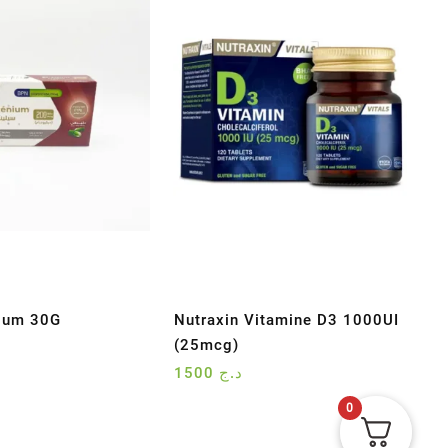
ium 30G
Nutraxin Vitamine D3 1000UI
(25mcg)
1500
د.ج
0