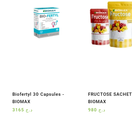
Biofertyl 30 Capsules -
FRUCTOSE SACHET
BIOMAX
BIOMAX
3165
د.ج
980
د.ج