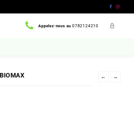
0782124210
Appelez-nous au
s-BIOMAX
←
→
Le
prix
actuel
est :
د.ج 630.
.