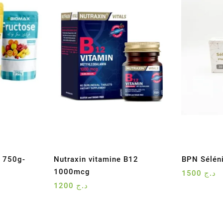
 750g-
Nutraxin vitamine B12
BPN Sélén
1000mcg
1500
د.ج
1200
د.ج