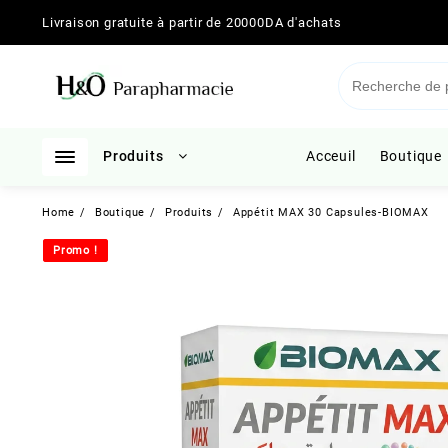
Skip
Livraison gratuite à partir de 20000DA d'achats
to
content
Produits
Acceuil
Boutique
Home
Boutique
Produits
Appétit MAX 30 Capsules-BIOMAX
Promo !
Promo !