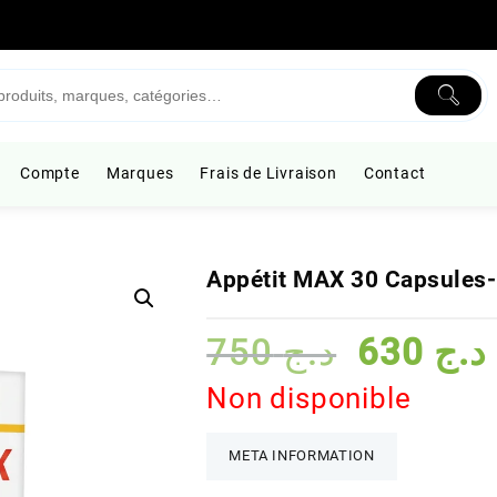
Compte
Marques
Frais de Livraison
Contact
Appétit MAX 30 Capsule
Le
750
د.ج
630
د.ج
prix
initial
Non disponible
était :
د.ج 750
META INFORMATION