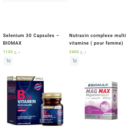
Selenium 30 Capsules –
Nutraxin complexe multi
BIOMAX
vitamine ( pour femme)
1120
د.ج
2400
د.ج