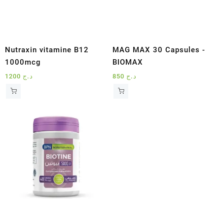
Nutraxin vitamine B12
MAG MAX 30 Capsules -
1000mcg
BIOMAX
1200
د.ج
850
د.ج