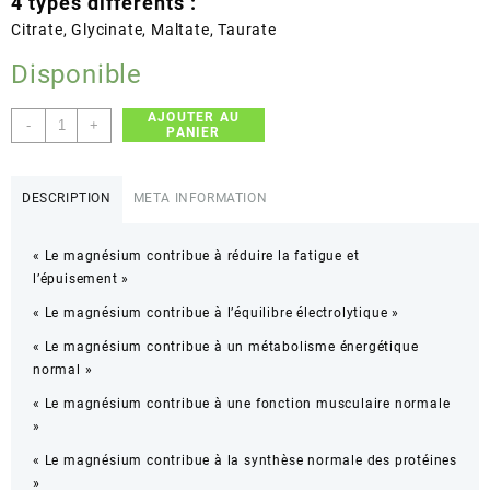
4 types différents :
Citrate, Glycinate, Maltate, Taurate
Disponible
AJOUTER AU
quantité
-
+
PANIER
de
Nutraxin
Magnesium
DESCRIPTION
META INFORMATION
complexe
30P
« Le magnésium contribue à réduire la fatigue et
l’épuisement »
« Le magnésium contribue à l’équilibre électrolytique »
« Le magnésium contribue à un métabolisme énergétique
normal »
« Le magnésium contribue à une fonction musculaire normale
»
« Le magnésium contribue à la synthèse normale des protéines
»