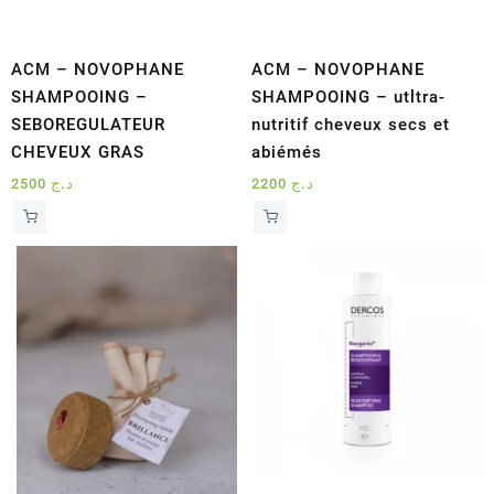
ACM – NOVOPHANE
ACM – NOVOPHANE
SHAMPOOING –
SHAMPOOING – utltra-
SEBOREGULATEUR
nutritif cheveux secs et
CHEVEUX GRAS
abiémés
2500
د.ج
2200
د.ج