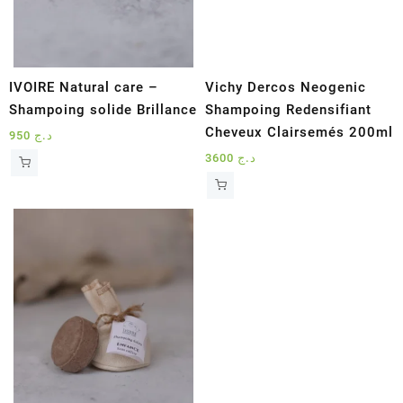
IVOIRE Natural care –
Vichy Dercos Neogenic
Shampoing solide Brillance
Shampoing Redensifiant
Cheveux Clairsemés 200ml
950
د.ج
3600
د.ج