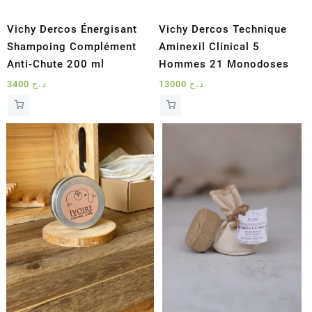
Vichy Dercos Énergisant
Vichy Dercos Technique
Shampoing Complément
Aminexil Clinical 5
Anti-Chute 200 ml
Hommes 21 Monodoses
3400
د.ج
13000
د.ج