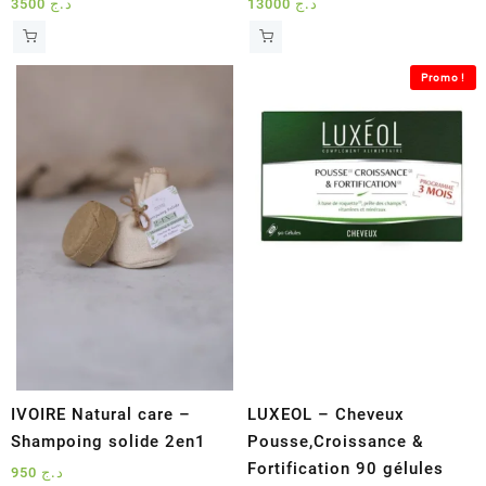
3500
د.ج
13000
د.ج
Promo !
IVOIRE Natural care –
LUXEOL – Cheveux
Shampoing solide 2en1
Pousse,Croissance &
Fortification 90 gélules
950
د.ج