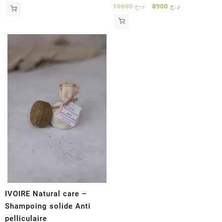
Le
Le
10600
د.ج
8900
د.ج
prix
prix
initial
actuel
était :
est :
د.ج 8900.
د.ج 10600.
IVOIRE Natural care –
Shampoing solide Anti
pelliculaire