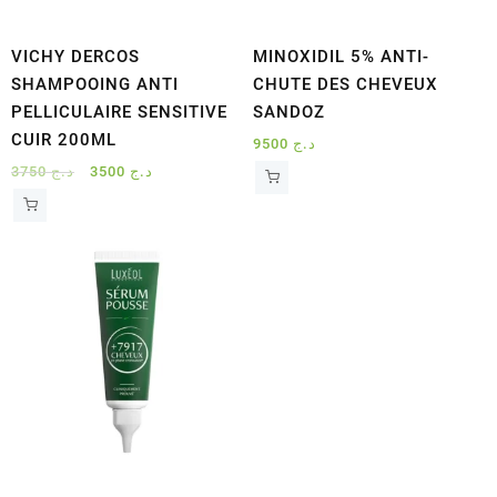
VICHY DERCOS
MINOXIDIL 5% ANTI-
SHAMPOOING ANTI
CHUTE DES CHEVEUX
PELLICULAIRE SENSITIVE
SANDOZ
CUIR 200ML
9500
د.ج
Le
Le
3750
د.ج
3500
د.ج
prix
prix
initial
actuel
était :
est :
د.ج 3500.
د.ج 3750.