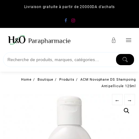
Skip
Livraison gratuite à partir de 20000DA d'achats
to
content
Home
Boutique
Produits
ACM Novophane DS Shampoing
Antipellicule 125ml
←
→