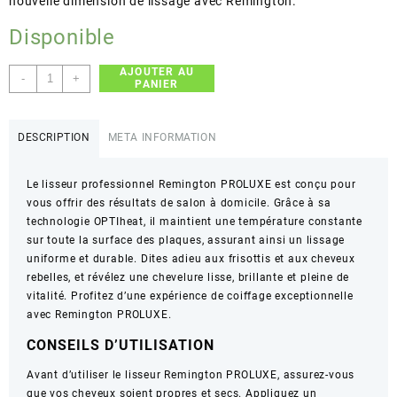
nouvelle dimension de lissage avec Remington.
Disponible
AJOUTER AU
quantité
-
+
PANIER
de
Remington
–
DESCRIPTION
META INFORMATION
PROLUXE
–
Le lisseur professionnel Remington PROLUXE est conçu pour
Lisseur
vous offrir des résultats de salon à domicile. Grâce à sa
professionnel
technologie OPTIheat, il maintient une température constante
pour
sur toute la surface des plaques, assurant ainsi un lissage
des
uniforme et durable. Dites adieu aux frisottis et aux cheveux
résultats
rebelles, et révélez une chevelure lisse, brillante et pleine de
de
vitalité. Profitez d’une expérience de coiffage exceptionnelle
salon
avec Remington PROLUXE.
CONSEILS D’UTILISATION
Avant d’utiliser le lisseur Remington PROLUXE, assurez-vous
que vos cheveux soient propres et secs. Appliquez un