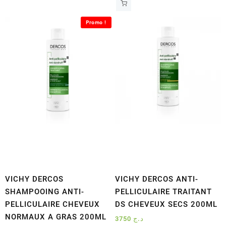
était :
est :
د.ج 2900.
د.ج 3200.
Promo !
VICHY DERCOS
VICHY DERCOS ANTI-
SHAMPOOING ANTI-
PELLICULAIRE TRAITANT
PELLICULAIRE CHEVEUX
DS CHEVEUX SECS 200ML
NORMAUX A GRAS 200ML
3750
د.ج