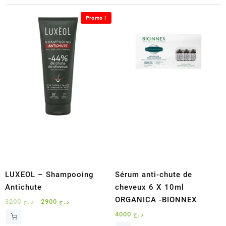
Promo !
LUXEOL – Shampooing
Sérum anti-chute de
Antichute
cheveux 6 X 10ml
ORGANICA -BIONNEX
Le
Le
3200
د.ج
2900
د.ج
prix
prix
4000
د.ج
initial
actuel