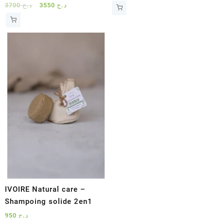
Le
Le
3700
د.ج
3550
د.ج
prix
prix
initial
actuel
était :
est :
د.ج 3550.
د.ج 3700.
IVOIRE Natural care –
Shampoing solide 2en1
950
د.ج