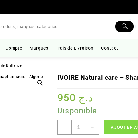
Compte
Marques
Frais de Livraison
Contact
de Brillance
IVOIRE Natural care – Sha
950
د.ج
Disponible
quantité
-
+
AJOUTER A
de
IVOIRE