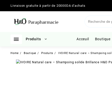
Skip
Livraison gratuite à partir de 20000DA d'achats
to
content
Produits
Acceuil
Boutique
Home
Boutique
Produits
IVOIRE Natural care – Shampoing soli