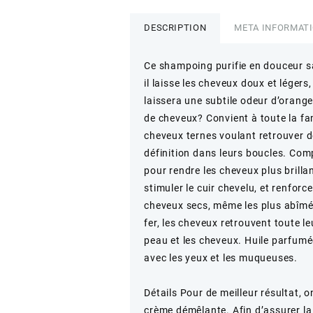
Natural
care
DESCRIPTION
META INFORMAT
-
Shampoing
Ce shampoing purifie en douceur san
solide
il laisse les cheveux doux et lége
Brillance
laissera une subtile odeur d’orange
de cheveux? Convient à toute la fam
cheveux ternes voulant retrouver de
définition dans leurs boucles. Com
pour rendre les cheveux plus brillan
stimuler le cuir chevelu, et renforce
cheveux secs, même les plus abîmés
fer, les cheveux retrouvent toute le
peau et les cheveux. Huile parfumée
avec les yeux et les muqueuses.
Détails Pour de meilleur résultat, o
crème démêlante. Afin d’assurer la