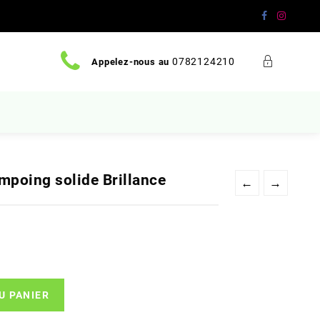
0782124210
Appelez-nous au
mpoing solide Brillance
←
→
U PANIER