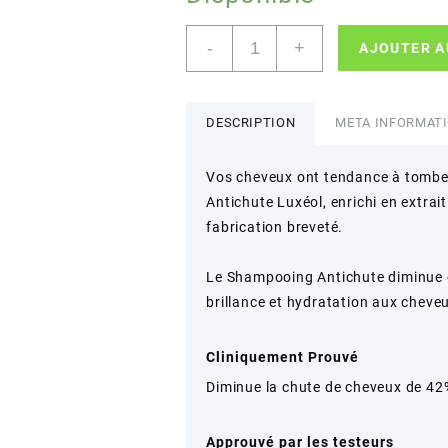
quantité
-
+
AJOUTER A
de
LUXEOL
-
Shampooing
DESCRIPTION
META INFORMAT
Antichute
Vos cheveux ont tendance à tomber
Antichute Luxéol, enrichi en extrai
fabrication breveté.
Le Shampooing Antichute diminue d
brillance et hydratation aux cheve
Cliniquement Prouvé
Diminue la chute de cheveux de 42
Approuvé par les testeurs