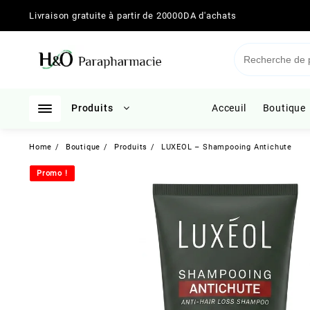
Skip
Livraison gratuite à partir de 20000DA d'achats
to
content
Produits
Acceuil
Boutique
Home
Boutique
Produits
LUXEOL – Shampooing Antichute
Promo !
Promo !