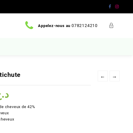
0782124210
Appelez-nous au
tichute
←
→
Le
د.
prix
actuel
e de cheveux de 42%
est :
eveux
د.ج 2900.
د.ج 3200.
 cheveux