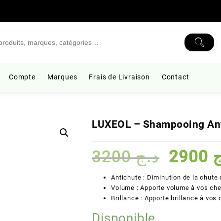
Compte
Marques
Frais de Livraison
Contact
LUXEOL – Shampooing An
Le
3200
د.ج
2900
ج
prix
initial
Antichute : Diminution de la chut
était :
Volume : Apporte volume à vos ch
Brillance : Apporte brillance à vos
Disponible