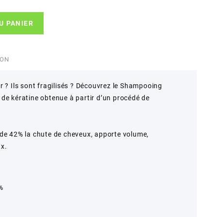
U PANIER
ION
 ? Ils sont fragilisés ? Découvrez le Shampooing
t de kératine obtenue à partir d’un procédé de
e 42% la chute de cheveux, apporte volume,
ux.
%