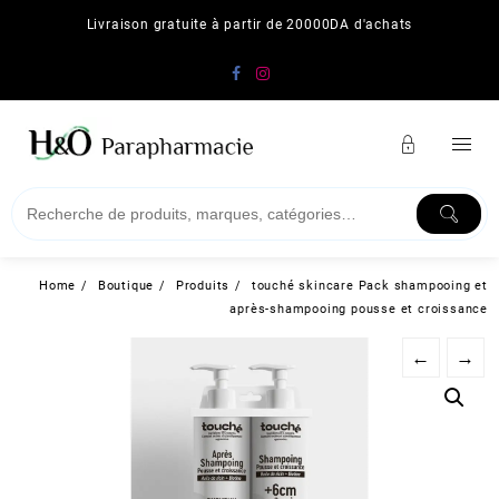
Skip
Livraison gratuite à partir de 20000DA d'achats
to
content
Home
Boutique
Produits
touché skincare Pack shampooing et
après-shampooing pousse et croissance
←
→