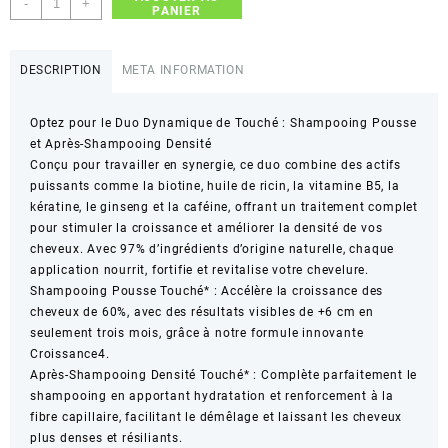
-
+
PANIER
de
touché
skincare
DESCRIPTION
META INFORMATION
Pack
shampooing
Optez pour le Duo Dynamique de Touché : Shampooing Pousse
et
et Après-Shampooing Densité
après-
Conçu pour travailler en synergie, ce duo combine des actifs
shampooing
puissants comme la biotine, huile de ricin, la vitamine B5, la
pousse
kératine, le ginseng et la caféine, offrant un traitement complet
et
pour stimuler la croissance et améliorer la densité de vos
croissance
cheveux. Avec 97% d’ingrédients d’origine naturelle, chaque
application nourrit, fortifie et revitalise votre chevelure.
Shampooing Pousse Touché* : Accélère la croissance des
cheveux de 60%, avec des résultats visibles de +6 cm en
seulement trois mois, grâce à notre formule innovante
Croissance4.
Après-Shampooing Densité Touché* : Complète parfaitement le
shampooing en apportant hydratation et renforcement à la
fibre capillaire, facilitant le démêlage et laissant les cheveux
plus denses et résiliants.