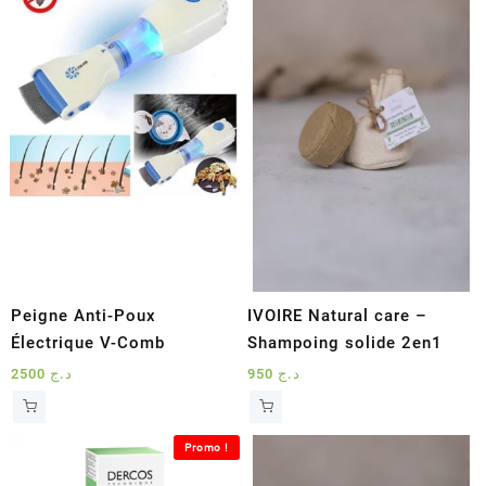
Peigne Anti-Poux
IVOIRE Natural care –
Électrique V-Comb
Shampoing solide 2en1
2500
د.ج
950
د.ج
Promo !