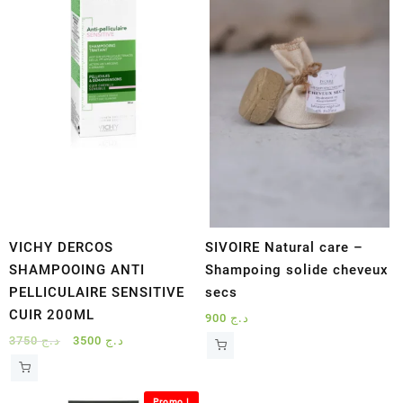
VICHY DERCOS
SIVOIRE Natural care –
SHAMPOOING ANTI
Shampoing solide cheveux
PELLICULAIRE SENSITIVE
secs
CUIR 200ML
900
د.ج
Le
Le
3750
د.ج
3500
د.ج
prix
prix
initial
actuel
était :
est :
Promo !