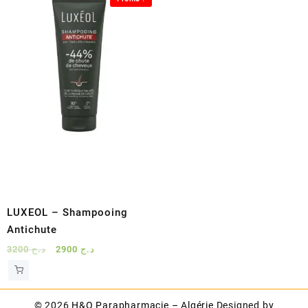
د.ج 3500.
د.ج 3750.
LUXEOL – Shampooing
Antichute
Le
Le
3200
د.ج
2900
د.ج
prix
prix
initial
actuel
était :
est :
© 2026
H&O Parapharmacie – Algérie
Designed by
د.ج 2900.
د.ج 3200.