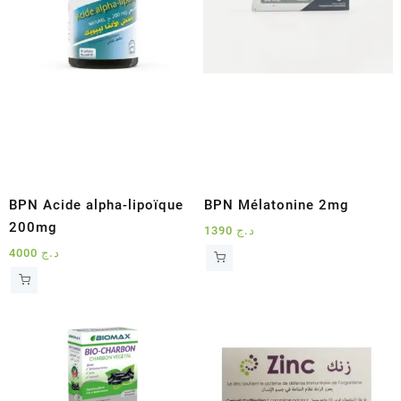
BPN Acide alpha-lipoïque
BPN Mélatonine 2mg
200mg
1390
د.ج
4000
د.ج