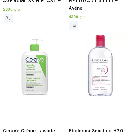
AGE 40ML SKIN PLAST –
NETTOYANT 400ml –
Avéne
2300
د.ج
4300
د.ج
CeraVe Crème Lavante
Bioderma Sensibio H2O