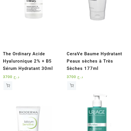
The Ordinary Acide
CeraVe Baume Hydratant
Hyaluronique 2% + B5
Peaux sèches à Très
Sérum Hydratant 30ml
Sèches 177ml
3700
د.ج
3700
د.ج