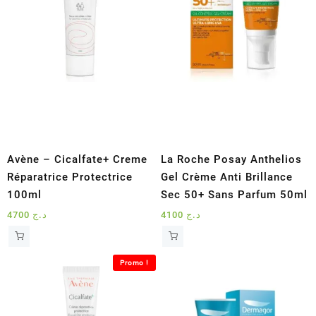
Avène – Cicalfate+ Creme
La Roche Posay Anthelios
Réparatrice Protectrice
Gel Crème Anti Brillance
100ml
Sec 50+ Sans Parfum 50ml
4700
د.ج
4100
د.ج
Promo !