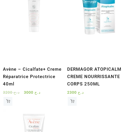
Avène – Cicalfate+ Creme
DERMAGOR ATOPICALM
Réparatrice Protectrice
CREME NOURRISSANTE
40ml
CORPS 250ML
Le
Le
3200
د.ج
3000
د.ج
2300
د.ج
prix
prix
initial
actuel
était :
est :
د.ج 3000.
د.ج 3200.