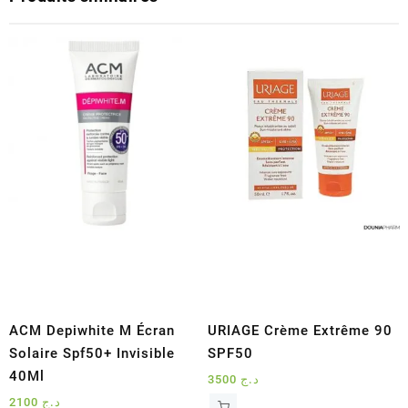
ACM Depiwhite M Écran
URIAGE Crème Extrême 90
Solaire Spf50+ Invisible
SPF50
40Ml
3500
د.ج
2100
د.ج