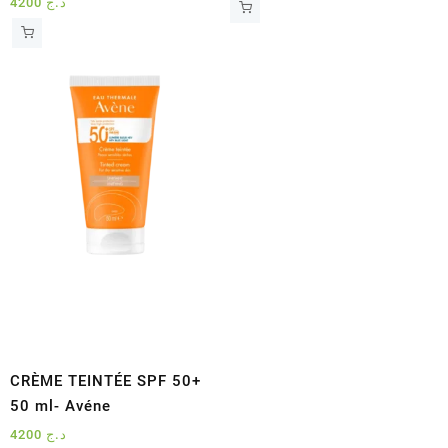
4200
د.ج
CRÈME TEINTÉE SPF 50+
50 ml- Avéne
4200
د.ج