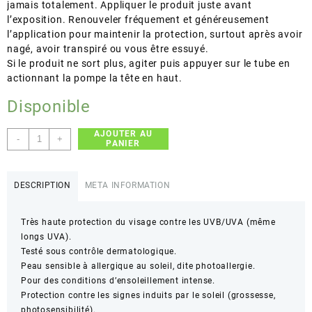
jamais totalement. Appliquer le produit juste avant
l’exposition. Renouveler fréquement et généreusement
l’application pour maintenir la protection, surtout après avoir
nagé, avoir transpiré ou vous être essuyé.
Si le produit ne sort plus, agiter puis appuyer sur le tube en
actionnant la pompe la tête en haut.
Disponible
AJOUTER AU
quantité
-
+
PANIER
de
La
Roche-
DESCRIPTION
META INFORMATION
Posay
Anthelios
Très haute protection du visage contre les UVB/UVA (même
Teinté
longs UVA).
Dry
Testé sous contrôle dermatologique.
Touch
Peau sensible à allergique au soleil, dite photoallergie.
Gel-
Pour des conditions d’ensoleillement intense.
Cream
Protection contre les signes induits par le soleil (grossesse,
Anti-
photosensibilité).
Shine