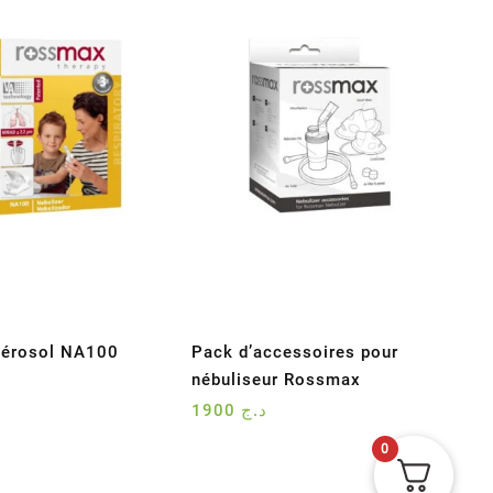
érosol NA100
Pack d’accessoires pour
nébuliseur Rossmax
1900
د.ج
0