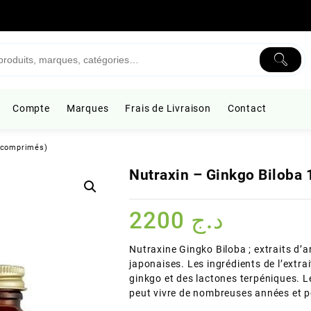
Compte
Marques
Frais de Livraison
Contact
0 comprimés)
Nutraxin – Ginkgo Biloba
2200
د.ج
Nutraxine Gingko Biloba ; extraits d’
japonaises. Les ingrédients de l’extra
ginkgo et des lactones terpéniques. Le
peut vivre de nombreuses années et po