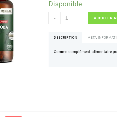
Disponible
quantité
-
+
AJOUTER A
de
Nutraxin
-
Ginkgo
DESCRIPTION
META INFORMAT
Biloba
120mg
Comme complément alimentaire pou
(
60
comprimés)