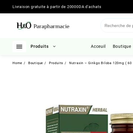
Skip
Livraison gratuite à partir de 20000DA d'achats
to
content
Produits
Acceuil
Boutique
Home
Boutique
Produits
Nutraxin – Ginkgo Biloba 120mg ( 6