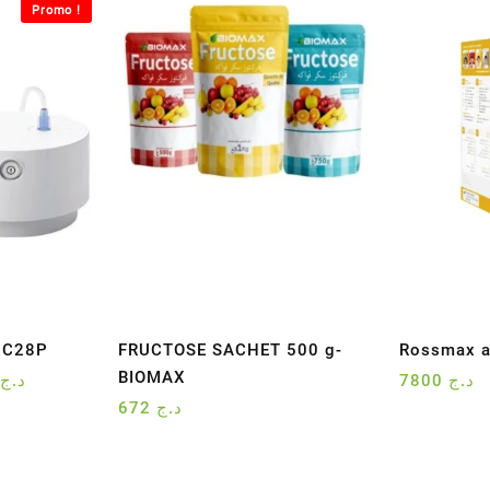
Promo !
 C28P
FRUCTOSE SACHET 500 g-
Rossmax a
BIOMAX
Le
0
د.ج
7800
د.ج
prix
672
د.ج
actuel
est :
د.ج 16000.
د.ج 18000.