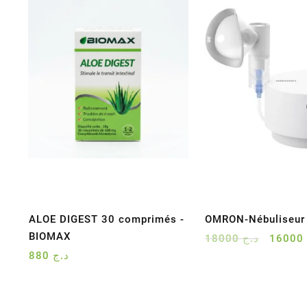
ALOE DIGEST 30 comprimés -
OMRON-Nébuliseur
BIOMAX
Le
18000
د.ج
1600
prix
880
د.ج
initial
était :