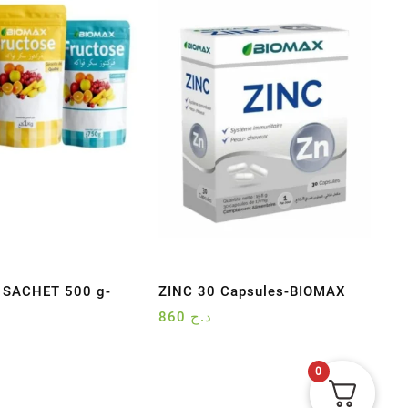
 SACHET 500 g-
ZINC 30 Capsules-BIOMAX
860
د.ج
0