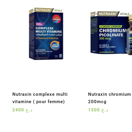
Nutraxin complexe multi
Nutraxin chromium 
vitamine ( pour femme)
200mcg
2400
د.ج
1500
د.ج