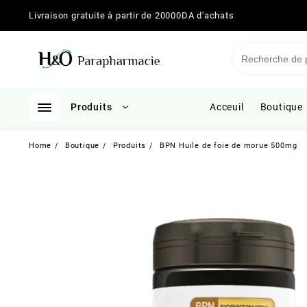
Skip
Livraison gratuite à partir de 20000DA d'achats
to
content
Produits
Acceuil
Boutique
Home
Boutique
Produits
BPN Huile de foie de morue 500mg