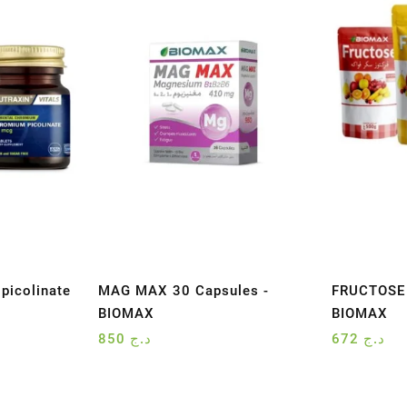
picolinate
MAG MAX 30 Capsules -
FRUCTOSE
BIOMAX
BIOMAX
850
د.ج
672
د.ج