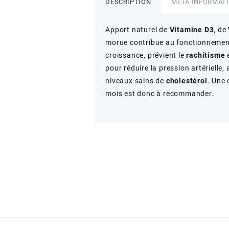
DESCRIPTION
META INFORMAT
Apport naturel de
Vitamine D3
, de
morue
contribue au fonctionnement
croissance, prévient le
rachitisme
e
pour réduire la
pression artérielle
,
niveaux sains de
cholestérol
. Une 
mois est donc à recommander.