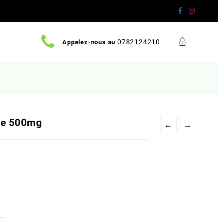
0782124210
Appelez-nous au
ue 500mg
←
→