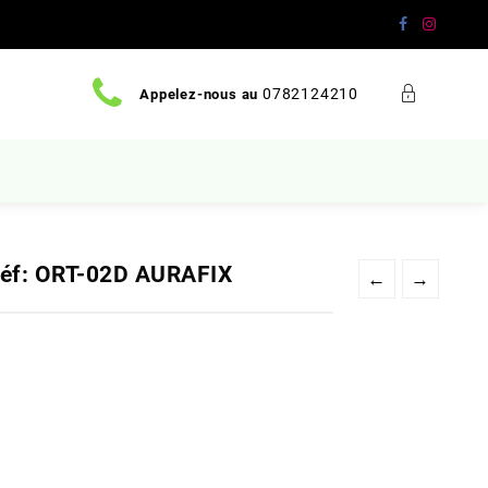
0782124210
Appelez-nous au
 Réf: ORT-02D AURAFIX
←
→