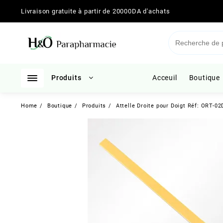
Skip
Livraison gratuite à partir de 20000DA d'achats
to
content
Produits
Acceuil
Boutique
Home
Boutique
Produits
Attelle Droite pour Doigt Réf: ORT-0