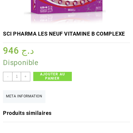
SCI PHARMA LES NEUF VITAMINE B COMPLEXE
946
د.ج
Disponible
AJOUTER AU
quantité
-
+
PANIER
de
SCI
PHARMA
META INFORMATION
LES
NEUF
Produits similaires
VITAMINE
B
COMPLEXE