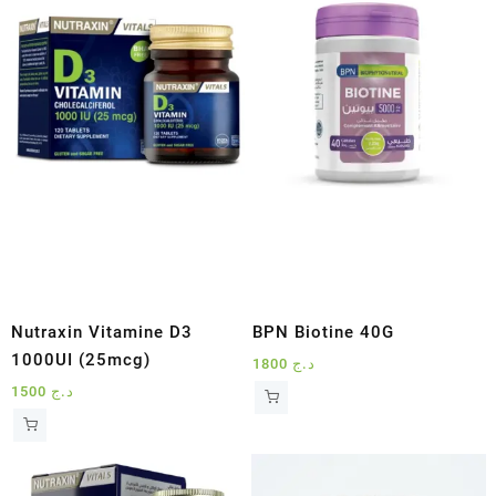
Nutraxin Vitamine D3
BPN Biotine 40G
1000UI (25mcg)
1800
د.ج
1500
د.ج