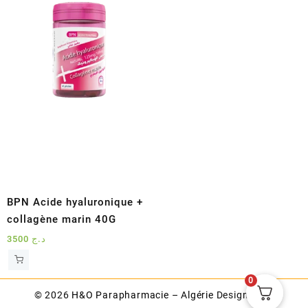
BPN Acide hyaluronique +
collagène marin 40G
3500
د.ج
0
© 2026
H&O Parapharmacie – Algérie
Designed by