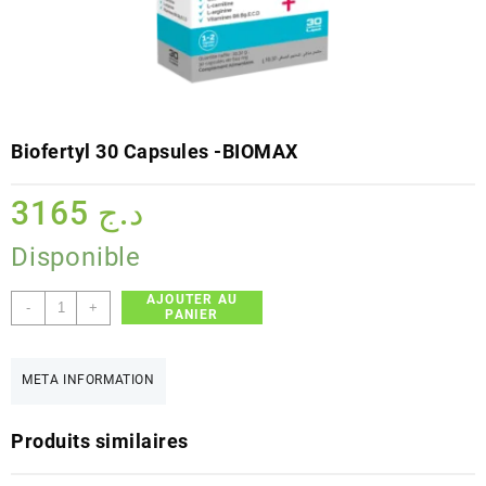
Biofertyl 30 Capsules -BIOMAX
3165
د.ج
Disponible
AJOUTER AU
quantité
-
+
PANIER
de
Biofertyl
30
META INFORMATION
Capsules
-
Produits similaires
BIOMAX