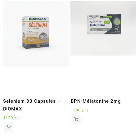
Selenium 30 Capsules –
BPN Mélatonine 2mg
BIOMAX
1390
د.ج
1120
د.ج