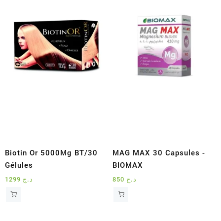
Biotin Or 5000Mg BT/30
MAG MAX 30 Capsules -
Gélules
BIOMAX
1299
د.ج
850
د.ج