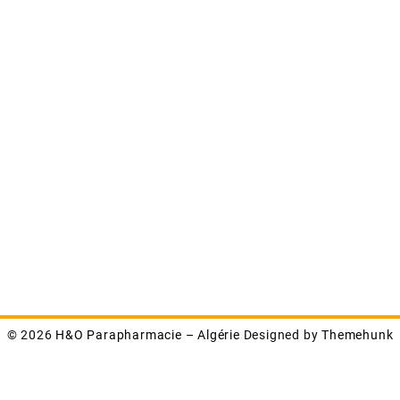
© 2026
H&O Parapharmacie – Algérie
Designed by
Themehunk