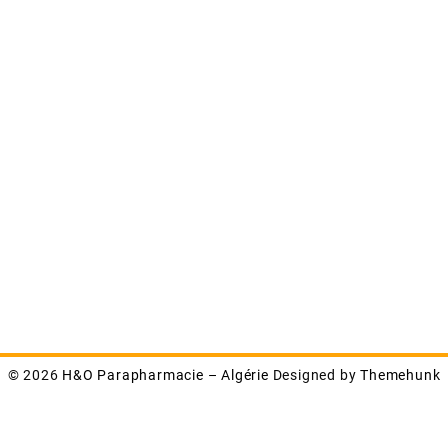
© 2026
H&O Parapharmacie – Algérie
Designed by
Themehunk