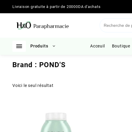
Skip
Livraison gratuite à partir de 20000DA d'achats
to
content
Produits
Acceuil
Boutique
Brand :
POND'S
Voici le seul résultat