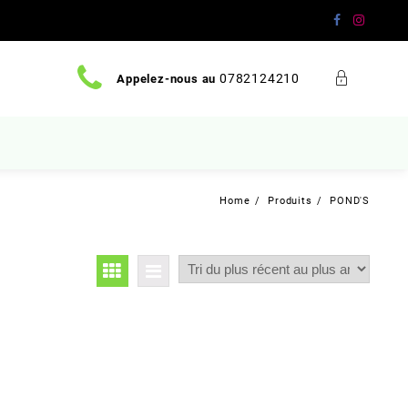
0782124210
Appelez-nous au
Home
Produits
POND'S