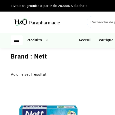
Skip
Livraison gratuite à partir de 20000DA d'achats
to
content
Produits
Acceuil
Boutique
Brand :
Nett
Voici le seul résultat