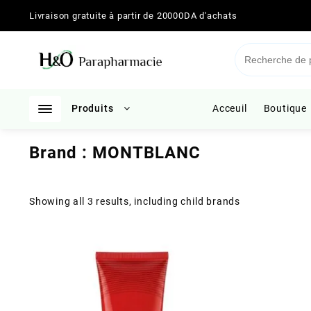
Skip
Livraison gratuite à partir de 20000DA d'achats
to
content
Produits
Acceuil
Boutique
Brand :
MONTBLANC
Showing all 3 results, including child brands