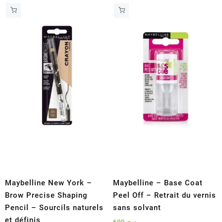
Maybelline New York –
Maybelline – Base Coat
Brow Precise Shaping
Peel Off – Retrait du vernis
Pencil – Sourcils naturels
sans solvant
et définis
600
د.ج