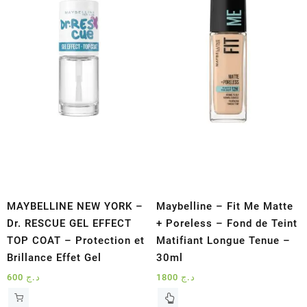
MAYBELLINE NEW YORK –
Maybelline – Fit Me Matte
Dr. RESCUE GEL EFFECT
+ Poreless – Fond de Teint
TOP COAT – Protection et
Matifiant Longue Tenue –
Brillance Effet Gel
30ml
600
د.ج
1800
د.ج
Ce