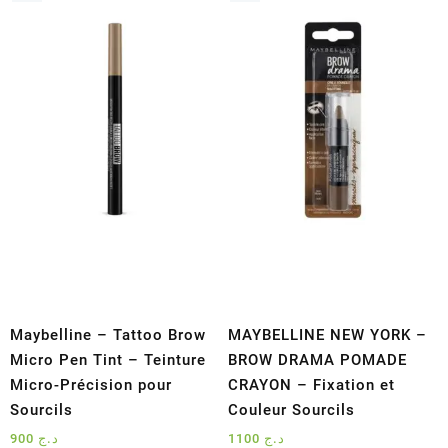
produit
a
plusieurs
variations.
Les
options
peuvent
être
choisies
sur
la
page
du
produit
Maybelline – Tattoo Brow
MAYBELLINE NEW YORK –
Micro Pen Tint – Teinture
BROW DRAMA POMADE
Micro-Précision pour
CRAYON – Fixation et
Sourcils
Couleur Sourcils
900
د.ج
1100
د.ج