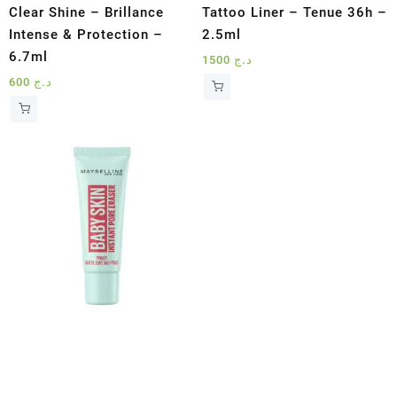
Clear Shine – Brillance
Tattoo Liner – Tenue 36h –
Intense & Protection –
2.5ml
6.7ml
1500
د.ج
600
د.ج