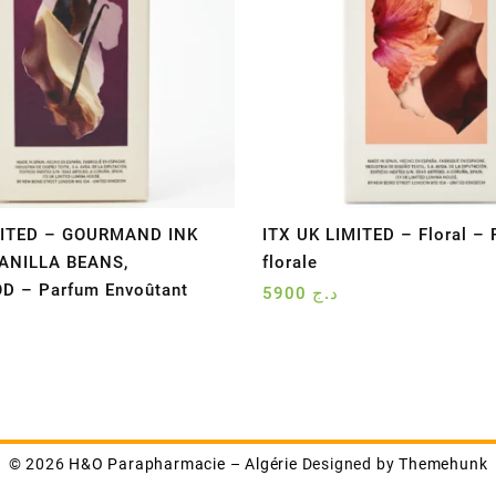
MITED – GOURMAND INK
ITX UK LIMITED – Floral – 
ANILLA BEANS,
florale
 – Parfum Envoûtant
5900
د.ج
© 2026
H&O Parapharmacie – Algérie
Designed by
Themehunk