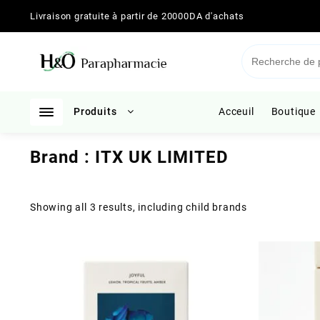
Skip
Livraison gratuite à partir de 20000DA d'achats
to
content
Produits
Acceuil
Boutique
Brand :
ITX UK LIMITED
Showing all 3 results, including child brands