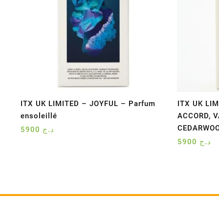
ITX UK LIMITED – JOYFUL – Parfum
ITX UK LI
ensoleillé
ACCORD, V
CEDARWOOD
5900
د.ج
5900
د.ج