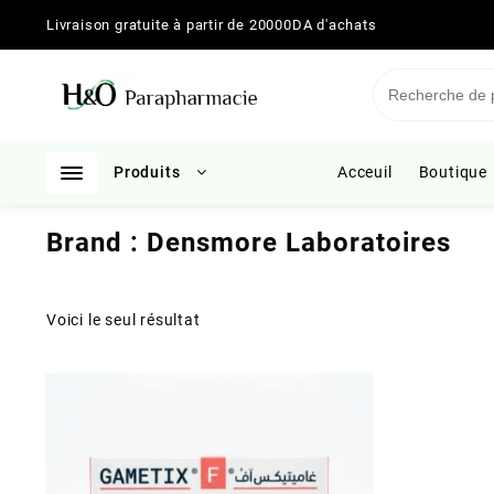
Skip
Livraison gratuite à partir de 20000DA d'achats
to
content
Produits
Acceuil
Boutique
Brand :
Densmore Laboratoires
Voici le seul résultat