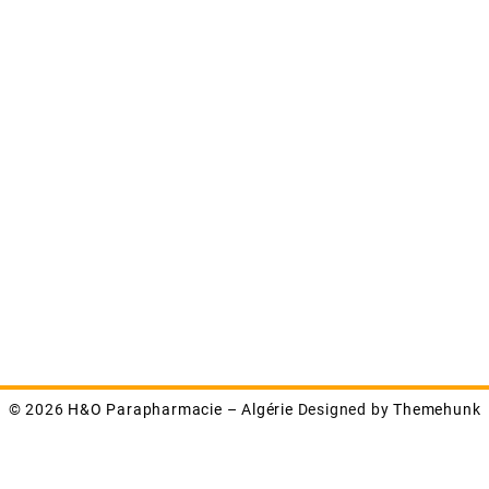
© 2026
H&O Parapharmacie – Algérie
Designed by
Themehunk