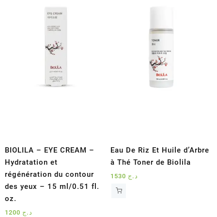
BIOLILA – EYE CREAM –
Eau De Riz Et Huile d’Arbre
Hydratation et
à Thé Toner de Biolila
régénération du contour
1530
د.ج
des yeux – 15 ml/0.51 fl.
oz.
1200
د.ج