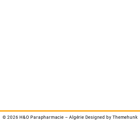
© 2026
H&O Parapharmacie – Algérie
Designed by
Themehunk