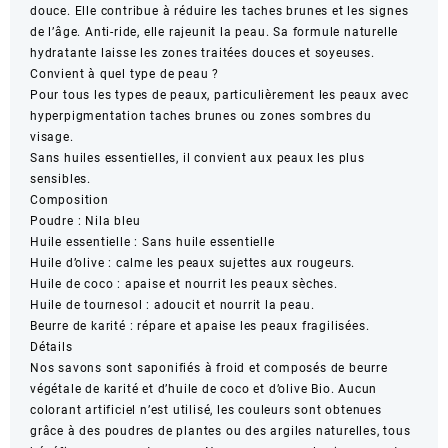
douce. Elle contribue à réduire les taches brunes et les signes
Nila
de l’âge. Anti-ride, elle rajeunit la peau. Sa formule naturelle
Bleu
hydratante laisse les zones traitées douces et soyeuses.
du
Convient à quel type de peau ?
Maroc
Pour tous les types de peaux, particulièrement les peaux avec
hyperpigmentation taches brunes ou zones sombres du
visage.
Sans huiles essentielles, il convient aux peaux les plus
sensibles.
Composition
Poudre : Nila bleu
Huile essentielle : Sans huile essentielle
Huile d’olive : calme les peaux sujettes aux rougeurs.
Huile de coco : apaise et nourrit les peaux sèches.
Huile de tournesol : adoucit et nourrit la peau.
Beurre de karité : répare et apaise les peaux fragilisées.
Détails
Nos savons sont saponifiés à froid et composés de beurre
végétale de karité et d’huile de coco et d’olive Bio. Aucun
colorant artificiel n’est utilisé, les couleurs sont obtenues
grâce à des poudres de plantes ou des argiles naturelles, tous