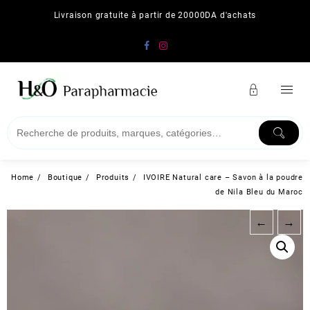
Skip
Livraison gratuite à partir de 20000DA d'achats
to
content
Home
Boutique
Produits
IVOIRE Natural care – Savon à la poudre
de Nila Bleu du Maroc
←
→