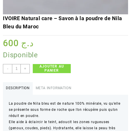
IVOIRE Natural care – Savon à la poudre de Nila
Bleu du Maroc
600
د.ج
Disponible
AJOUTER AU
quantité
-
+
PANIER
de
IVOIRE
Natural
DESCRIPTION
META INFORMATION
care
-
La poudre de Nila bleu est de nature 100% minérale, vu qu’elle
Savon
se présente sous forme de roche que l’on récupère puis qu’on
à
réduit en poudre.
la
Elle aide à éclaircir le teint, adoucit les zones rugueuses
poudre
(genoux, coudes, pieds). Hydratante, elle laisse la peau très
de