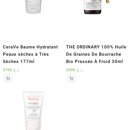
CeraVe Baume Hydratant
THE ORDINARY 100% Huile
Peaux sèches à Très
De Graines De Bourrache
Sèches 177ml
Bio Pressée À Froid 30ml
3700
د.ج
3500
د.ج