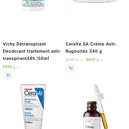
Vichy Détranspirant
CeraVe SA Crème Anti-
Déodorant traitement anti-
Rugosités 340 g
transpirant48h |50ml
Le
Le
5600
د.ج
4600
د.ج
prix
prix
2400
د.ج
initial
actuel
était :
est :
د.ج 4600.
د.ج 5600.