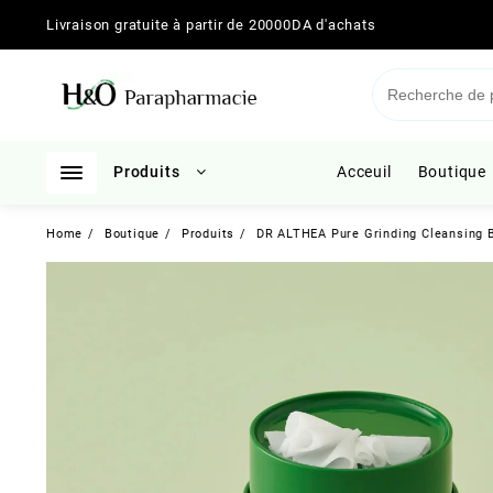
Skip
Livraison gratuite à partir de 20000DA d'achats
to
content
Produits
Acceuil
Boutique
Home
Boutique
Produits
DR ALTHEA Pure Grinding Cleansing