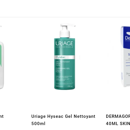
nt
Uriage Hyseac Gel Nettoyant
DERMAGOR
500ml
40ML SKI