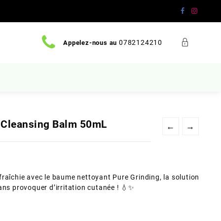
0782124210
Appelez-nous au
 Cleansing Balm 50mL
←
→
raîchie avec le baume nettoyant Pure Grinding, la solution
ans provoquer d’irritation cutanée ! 💧✨