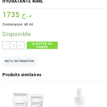
HYDRATANTE 40ML
1735
د.ج
Contenance: 40 ml
Disponible
AJOUTER AU
quantité
-
+
PANIER
de
LCA
PHARMA
META INFORMATION
AKNORM
EMULSION
Produits similaires
SEBO-
HYDRATANTE
40ML