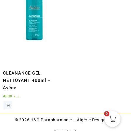
CLEANANCE GEL
NETTOYANT 400ml –
Avéne
4300
د.ج
0
© 2026
H&O Parapharmacie – Algérie
Designed by