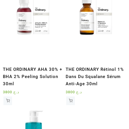
THE ORDINARY AHA 30% +
THE ORDINARY Rétinol 1%
BHA 2% Peeling Solution
Dans Du Squalane Sérum
30ml
Anti-Age 30ml
3800
د.ج
3800
د.ج