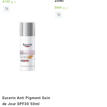
30ml
4100
د.ج
3800
د.ج
Eucerin Anti Pigment Soin
de Jour SPF30 50ml