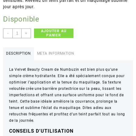
sensibles. Révélez un teint parfait et un maquillage sublimé
jour après jour.
Disponible
AJOUTER AU
quantité
-
+
PANIER
de
numbuzin
–
DESCRIPTION
META INFORMATION
Velvet
Beauty
La Velvet Beauty Cream de Numbuzin est bien plus qu’une
Cream
simple crème hydratante. Elle a été spécialement conçue pour
–
optimiser l’application et la tenue du maquillage. Sa texture
Makeup
veloutée crée une barrière protectrice sur la peau, lissant les
Boosting
imperfections et offrant une surface uniforme pour le fond de
teint. Cette base idéale améliore la couvrance, prolonge la
tenue et sublime l’éclat du maquillage. Dites adieu aux
retouches fréquentes et profitez d’un teint parfait tout au long
de la journée.
CONSEILS D’UTILISATION