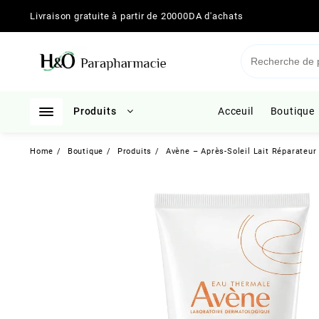
Skip
Livraison gratuite à partir de 20000DA d'achats
to
content
Produits
Acceuil
Boutique
Home
Boutique
Produits
Avène – Après-Soleil Lait Réparateur