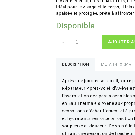
d’Avène et en agents réparateurs, il r
Idéal pour le visage et le corps, il la
apaisée et protégée, prête à affronter
Disponible
quantité
-
+
AJOUTER A
de
Avène
–
Après-
DESCRIPTION
META INFORMAT
Soleil
Lait
Après une journée au soleil, votre 
Réparateur
Réparateur Après-Soleil d’Avène est
–
Apaisant
l’hydratation des peaux sensibles 
et
en Eau Thermale d’Avène aux proprié
Hydratant
sensations d’échauffement et à pré
–
et hydratants renforce la fonction 
200
souplesse et douceur. Ce soin à la
ml
offrant une sensation de fraîcheur