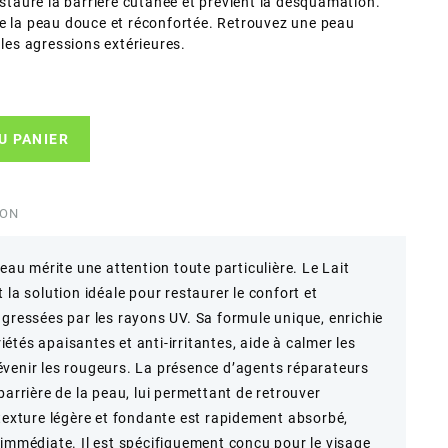
estaure la barrière cutanée et prévient la desquamation.
isse la peau douce et réconfortée. Retrouvez une peau
 les agressions extérieures.
U PANIER
ION
peau mérite une attention toute particulière. Le Lait
 la solution idéale pour restaurer le confort et
agressées par les rayons UV. Sa formule unique, enrichie
tés apaisantes et anti-irritantes, aide à calmer les
venir les rougeurs. La présence d’agents réparateurs
barrière de la peau, lui permettant de retrouver
 texture légère et fondante est rapidement absorbé,
 immédiate. Il est spécifiquement conçu pour le visage